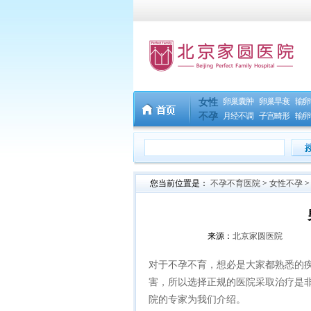
卵巢囊肿
卵巢早衰
输卵
女性
不孕
月经不调
子宫畸形
输卵
您当前位置是：
不孕不育医院
>
女性不孕
来源：
北京家圆医院
对于不孕不育，想必是大家都熟悉的
害，所以选择正规的医院采取治疗是
院的专家为我们介绍。