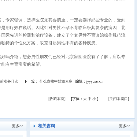
，专家强调，选择医院尤其要慎重，一定要选择那些专业的，受到
都是用疗效在说话。因此针对男性不孕不育临床极其复杂的病因，北
进国际先进的检测和治疗设备，建立了全套男性不育诊治操作规范流
施独特的个性化方案，攻克引起男性不育的各种疾患。
好吗介绍，想必男性朋友们已经对北京家圆医院有了了解，所以专
才能有生育宝宝的希望。
前准备什么
下一篇：
什么食物中雄激素多
编辑：jyyyuserxn
[收藏本页]
[字体：
大
中
小
]
[关闭本窗口]
相关咨询
更多>>
更多>>