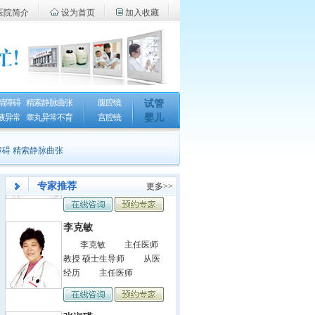
医院简介
设为首页
加入收藏
李克敏
李克敏 主任医师
教授 硕士生导师 从医
经历 主任医师
精障碍
精索静脉曲张
腹腔镜
试管
液异常
睾丸异常不育
宫腔镜
婴儿
张淑瑛
张淑瑛 主任医师
障碍
精索静脉曲张
教授 从医经历 主
任医师 教授 北京
专家推荐
更多>>
李克敏
李克敏 主任医师
教授 硕士生导师 从医
经历 主任医师
张淑瑛