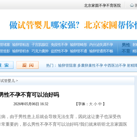
北京家圆不孕不育医院
管堵塞
输卵管粘连
子宫肌腺症
免疫性不孕
输卵管畸形
内分泌失调不孕
射
男性
管造影
输卵管积水
巧克力囊肿
盆腔性不孕
输卵管不通
输卵管通而不畅
不育
精
热门：
输卵管阻塞
多囊卵巢性不孕
中西医治不孕
射精
>
试管婴儿
>
男性不孕不育可以治好吗
2026年05月06日 16:32
【字体：
大
小
中
】
疾病，由于男性患上后就会导致无法生育，因此这让妻子也深受伤
非常重要的，那么男性不孕不育可以治好吗?我们就来听听北京家圆医